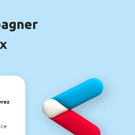
pagner
ux
vrez
, ce