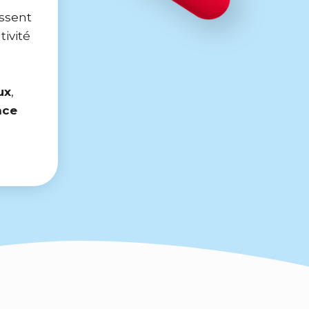
assent
tivité
ux
,
nce