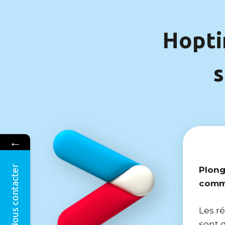
Hopti
s
←
Nous contacter
Plong
comme
Les r
sont 