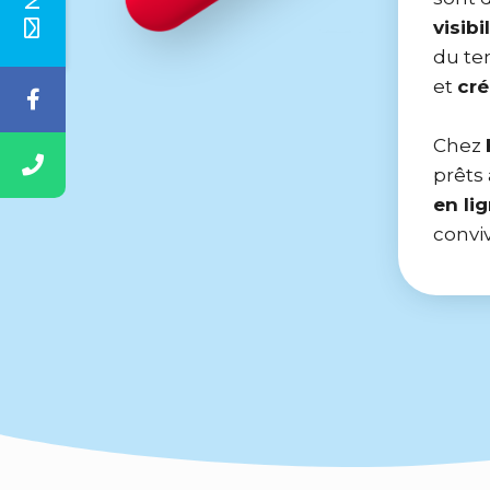
visibi
du te
et
cré
Chez
prêts 
en li
conviv