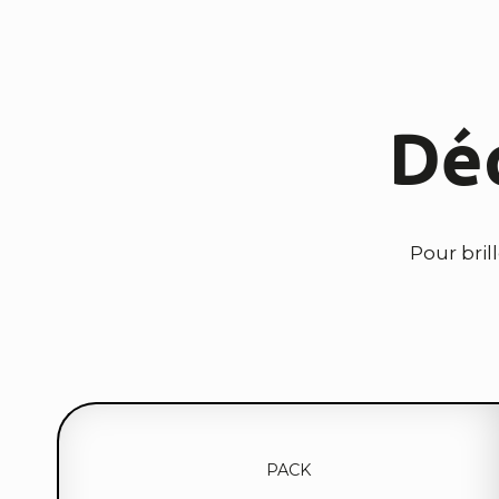
Déc
Pour bril
PACK