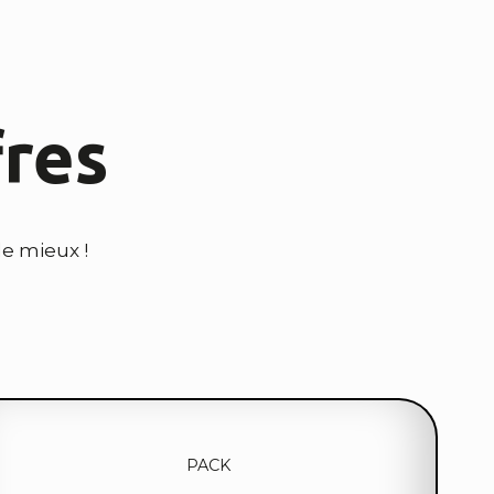
fres
le mieux !
PACK