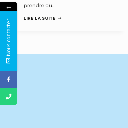
←
prendre du…
POURQUOI
LIRE LA SUITE
Nous contacter
FAIRE
APPEL
À
UN
COMMUNITY
MANAGER
EN
2023
?