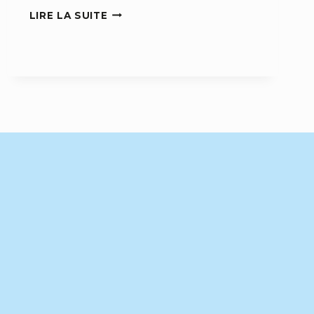
COMMENT
LIRE LA SUITE
BIEN
GÉRER
VOTRE
E-
RÉPUTATION